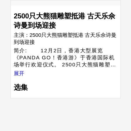
2500只大熊猫雕塑抵港 古天乐佘
诗曼到场迎接
主演：
2500只大熊猫雕塑抵港 古天乐佘诗曼
到场迎接
简介:
12月2日，香港大型展览
《PANDA GO！香港游》于香港国际机
场举行欢迎仪式。 2500只大熊猫雕塑已
抵达香港，现场也有大熊猫吉祥物到场
展开
迎接。 香港演员古天乐及佘诗曼亦
到场为展览预热。古天乐表示，香港的
选集
大熊猫保育工作十分优秀。佘诗曼表示
这么多大熊猫想抱回家。 自12月7
日起，2500只大熊猫雕塑将巡游香港多
个地标，并举行四场熊猫主题公众展
览。展览展出的2500只大熊猫雕塑有八
款不同造型。此外，设计师还参考香港