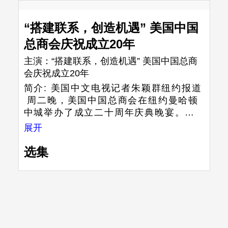
“搭建联系，创造机遇” 美国中国
总商会庆祝成立20年
主演：
“搭建联系，创造机遇” 美国中国总商
会庆祝成立20年
简介:
美国中文电视记者朱颖群纽约报道
周二晚，美国中国总商会在纽约曼哈顿
中城举办了成立二十周年庆典晚宴。庆
典以“搭建联系，创造机遇”为主题，庆祝
展开
总商会二十载为中美企业之间搭建合作
桥梁，开拓发展机遇。中国驻美大使谢
选集
峰到场支持，发表主旨演讲，期待美国
中国总商会在未来继续前进。当晚，总
商会向为推进中美商业社区发展作出卓
越贡献的20位会员企业和合作伙伴致以
特别谢意，感谢他们与总商会和衷共
济，共同见证并成就20年历程。 此外，