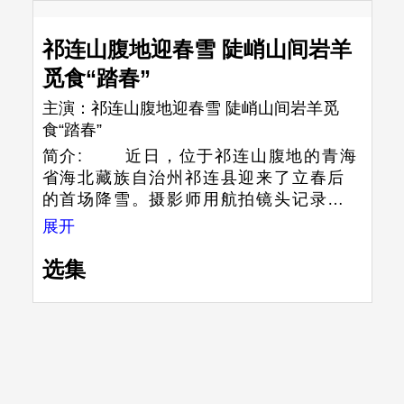
祁连山腹地迎春雪 陡峭山间岩羊
觅食“踏春”
主演：
祁连山腹地迎春雪 陡峭山间岩羊觅
食“踏春”
简介:
近日，位于祁连山腹地的青海
省海北藏族自治州祁连县迎来了立春后
的首场降雪。摄影师用航拍镜头记录下
被春雪覆盖的广袤山野，冰雪茫茫形成
展开
一幅北国风光图。画面中，成群岩羊在
林间沿着陡坡“踏春”觅食。 近年
选集
来，青海省海北州祁连县通过造林、水
源涵养地保护等措施，植被覆盖率明显
提升，野生动物栖息地得到有效改善，
平日里隐匿于深山的野生动物时常出现
在人们视野。